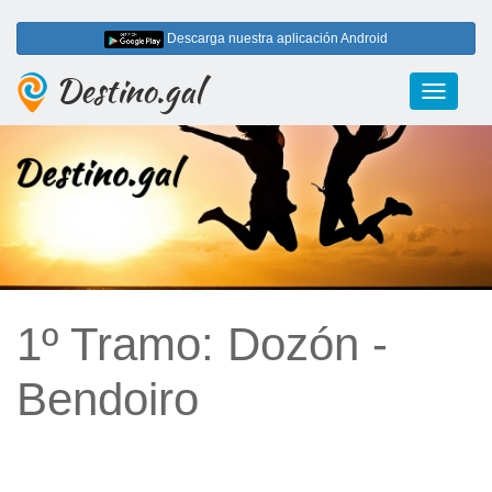
Descarga nuestra aplicación Android
Destino.gal
Toggle
navigati
1º Tramo: Dozón -
Bendoiro