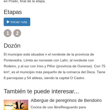
en Prado, final de la etapa.
Etapas
Iniciar ruta
1
2
Dozón
El municipio está situadoe n el nordeste de la
provincia de
Pontevedra
. Limita ao noroeste con
Lalín
, al nordeste con
Rodeiro
, y al sur con
Irixo
y
Piñor
(
provincia de Ourense
). Con 75
km², es el municipio más pequeño de la
comarca del Deza
. Tiene
8 parroquias y 54 aldeas, siendo la capital
O Castro
.
También te puede interesar...
Albergue de peregrinos de Bendoiro
Cocina de uso libreResguardo para