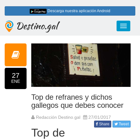
Descarga nuestra aplicación Android
Destino.gal
Toggle
navigati
27
ENE
Top de refranes y dichos
gallegos que debes conocer
Redacción Destino.gal
27/01/2017
Share
Tweet
Top de