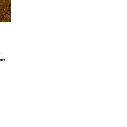
e
cia