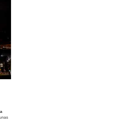
a
 unas