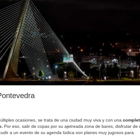
Pontevedra
tiples ocasiones, se trata de una ciudad muy viva y con una
complet
o.
Por eso, salir de copas por su ajetreada zona de bares, disfrutar de
cudir a un evento de su agenda lúdica son planes muy jugosos para