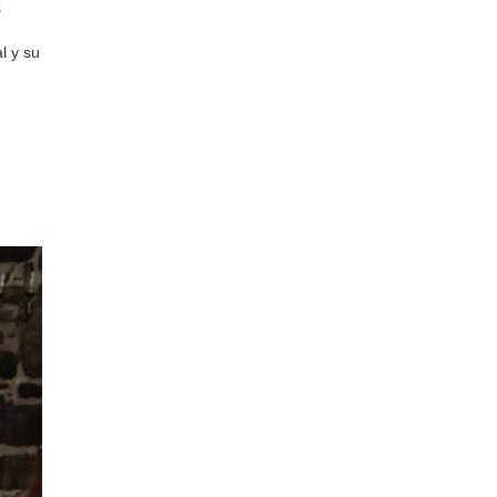
s
l y su