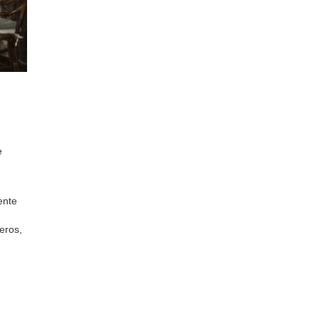
e
ente
eros,