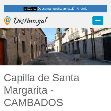
Descarga nuestra aplicación Android
Destino.gal
Toggle
navigati
Capilla de Santa
Margarita -
CAMBADOS