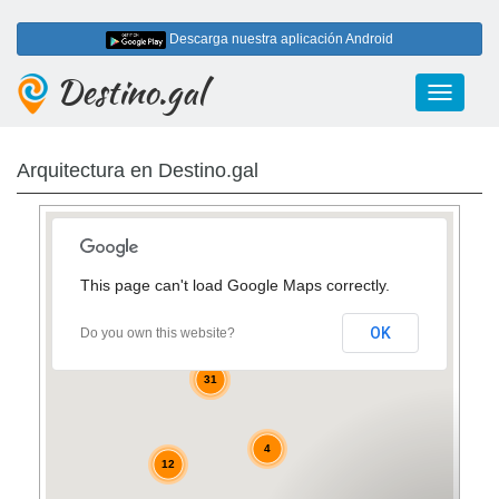
Descarga nuestra aplicación Android
Destino.gal
Toggle
navigati
Arquitectura en Destino.gal
This page can't load Google Maps correctly.
9
OK
Do you own this website?
2
2
31
2
4
12