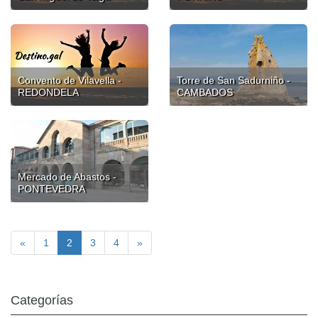
Convento de Vilavella -
Torre de San Sadurniño -
REDONDELA
CAMBADOS
Mercado de Abastos -
PONTEVEDRA
«
1
2
3
4
»
Categorías