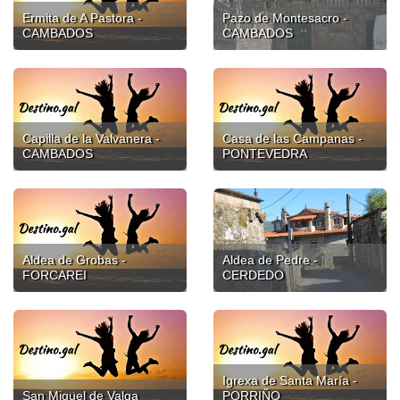
Ermita de A Pastora -
Pazo de Montesacro -
CAMBADOS
CAMBADOS
Capilla de la Valvanera -
Casa de las Campanas -
CAMBADOS
PONTEVEDRA
Aldea de Grobas -
Aldea de Pedre -
FORCAREI
CERDEDO
Igrexa de Santa María -
San Miguel de Valga
PORRIÑO