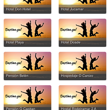
Hotel Don Hotel
Hotel Jucamar
Hotel Playa
Hotel Doade
Pensión Belén
Hospedaje O Canizo
Pensión O Capitan
Hostal Rodeiramar 2 A