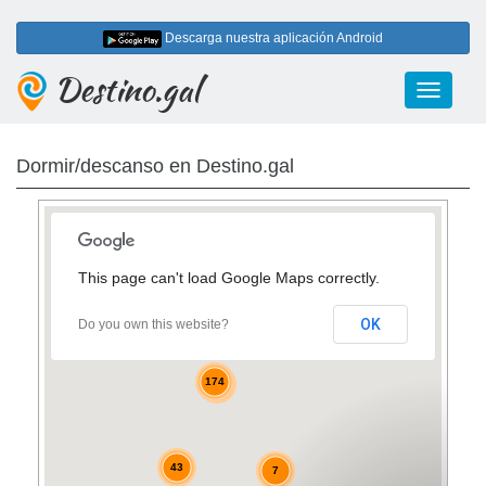
Descarga nuestra aplicación Android
Destino.gal
Toggle
navigati
Dormir/descanso en Destino.gal
This page can't load Google Maps correctly.
29
14
OK
Do you own this website?
174
4
3
2
43
7