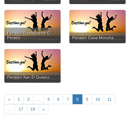
Pension-Restaurante O
Pereiro
Pensión Casa Moncha
Pensión Xan D`Outeiro
«
1
2
...
5
6
7
8
9
10
11
...
17
18
»