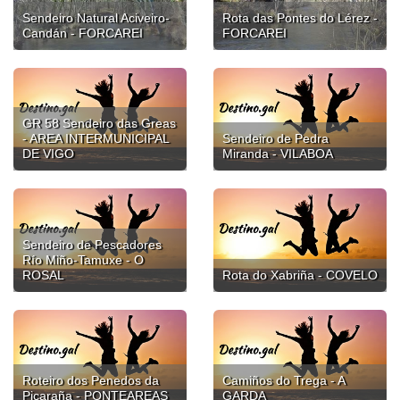
Sendeiro Natural Aciveiro-
Rota das Pontes do Lérez -
Candán - FORCAREI
FORCAREI
GR 58 Sendeiro das Greas
- AREA INTERMUNICIPAL
Sendeiro de Pedra
DE VIGO
Miranda - VILABOA
Sendeiro de Pescadores
Río Miño-Tamuxe - O
ROSAL
Rota do Xabriña - COVELO
Roteiro dos Penedos da
Camiños do Trega - A
Picaraña - PONTEAREAS
GARDA