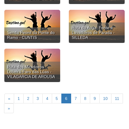
Rota da Auga, Fonte e
Senda Peonil da Ponte do
Lavadoiros de Parada -
Ramo - CUNTIS
SILLEDA
Ruta dos Miradoiros
Lobeira-Faro das Lúas -
VILAGARCIA DE AROUSA
«
1
2
3
4
5
6
7
8
9
10
11
»