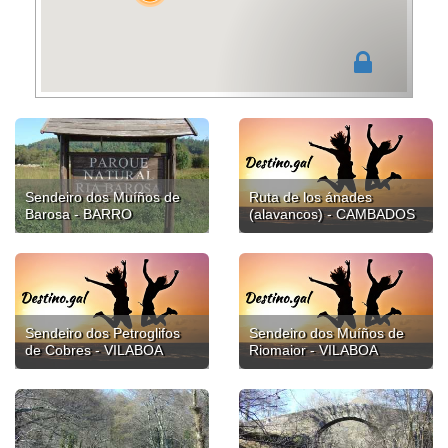
Sendeiro dos Muíños de
Ruta de los ánades
Barosa - BARRO
(alavancos) - CAMBADOS
Sendeiro dos Petroglifos
Sendeiro dos Muíños de
de Cobres - VILABOA
Riomaior - VILABOA