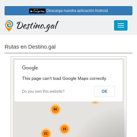
Descarga nuestra aplicación Android
Destino.gal
Toggle
navigati
Rutas en Destino.gal
2
3
This page can't load Google Maps correctly.
OK
Do you own this website?
22
3
90
15
21