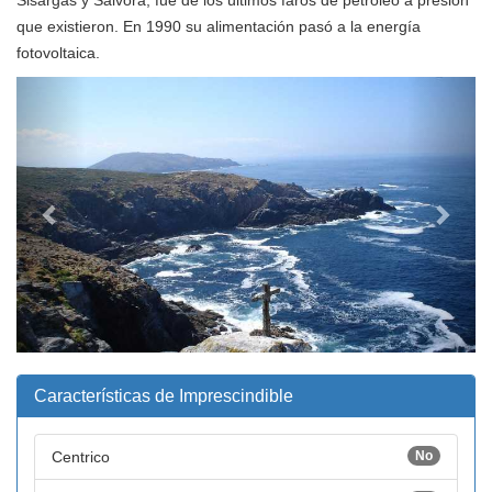
Sisargas y Sálvora, fue de los últimos faros de petróleo a presión
que existieron. En 1990 su alimentación pasó a la energía
fotovoltaica.
Anterior
Sigui
Características de Imprescindible
Centrico
No