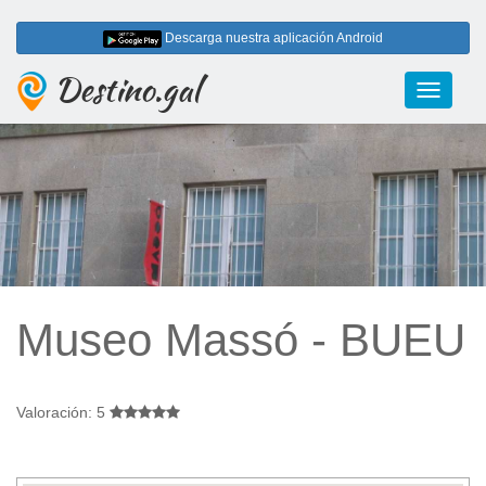
Descarga nuestra aplicación Android
Destino.gal
Toggle
navigati
Museo Massó - BUEU
Valoración: 5