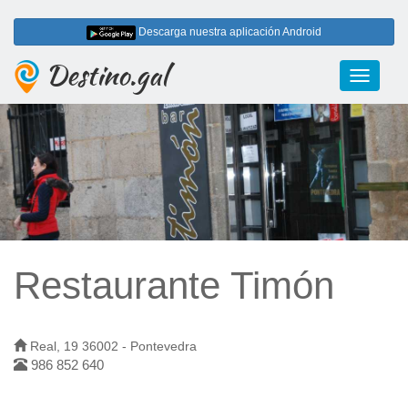
Descarga nuestra aplicación Android
Destino.gal
Toggle
navigati
Restaurante Timón
Real, 19 36002 - Pontevedra
986 852 640