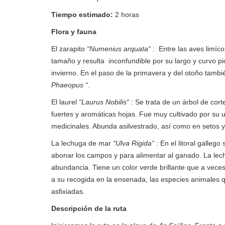
Tiempo estimado:
2 horas
Flora y fauna
El zarapito
“Numenius arquata“
: Entre las aves limíc
tamaño y resulta inconfundible por su largo y curvo pi
invierno. En el paso de la primavera y del otoño tambi
Phaeopus “
.
El laurel
“Laurus Nobilis“
: Se trata de un árbol de cort
fuertes y aromáticas hojas. Fue muy cultivado por su
medicinales. Abunda asilvestrado, así como en setos y
La lechuga de mar
“Ulva Rigida“
: En el litoral galleg
abonar los campos y para alimentar al ganado. La le
abundancia. Tiene un color verde brillante que a veces 
a su recogida en la ensenada, las especies animales q
asfixiadas.
Descripción de la ruta