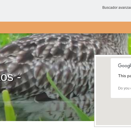
Buscador avanza
os -
This p
Do you 