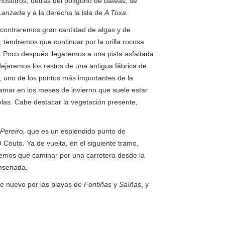
 nosotros, detrás del polígono de bateas, se
Lanzada
y a la derecha la isla de
A Toxa
.
ncontraremos gran cantidad de algas y de
, tendremos que continuar por la orilla rocosa
. Poco después llegaremos a una pista asfaltada
 dejaremos los restos de una antigua fábrica de
, uno de los puntos más importantes de la
amar en los meses de invierno que suele estar
olas. Cabe destacar la vegetación presente,
Pereiro,
que es un espléndido punto de
Couto. Ya de vuelta, en el siguiente tramo,
remos que caminar por una carretera desde la
nsenada.
 de nuevo por las playas de
Fontiñas
y
Saíñas
, y