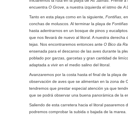
Iniciaremos la ruta en la playa de
As Saíñas
. Frente a
encuentra
O Grove
, a nuestra izquierda el istmo de
A 
Tanto en esta playa como en la siguiente,
Fontiñas
, e
conchas de moluscos. Al terminar la playa de
Fontiñas
hasta adentrarnos en un bosque de pinos y eucaliptos
que nos llevará de nuevo al litoral. A nuestra derecha
tejas. Nos encontraremos entonces ante
O Bico da Ra
ensenada para el descanso de las aves durante la ple
poblado por garzas, garcetas y gran cantidad de limíc
adaptada a vivir en el medio salino del litoral.
Avanzaremos por la costa hasta el final de la playa de
observación de aves que se alimentan en la zona de O 
tendremos que prestar especial atención ya que tend
que se podrá observar una buena panorámica de la e
Saliendo de esta carretera hacia el litoral pasaremos
podremos comprobar la subida o bajada de la marea.