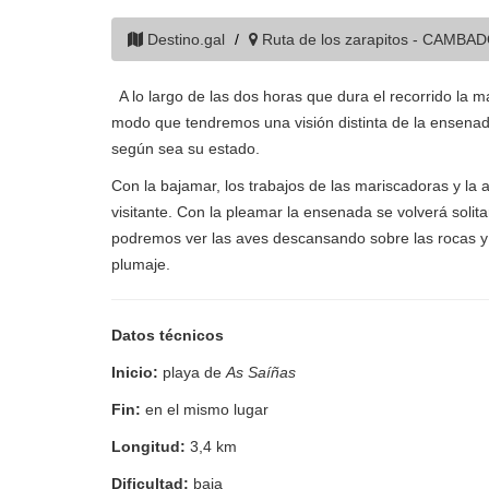
Destino.gal
Ruta de los zarapitos - CAMBA
A lo largo de las dos horas que dura el recorrido la m
modo que tendremos una visión distinta de la ensenada
según sea su estado.
Con la bajamar, los trabajos de las mariscadoras y la a
visitante. Con la pleamar la ensenada se volverá solit
podremos ver las aves descansando sobre las rocas y e
plumaje.
Datos técnicos
Inicio:
playa de
As Saíñas
Fin:
en el mismo lugar
Longitud:
3,4 km
Dificultad:
baja