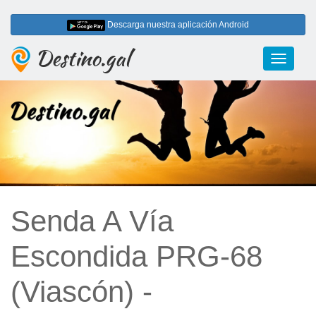
Descarga nuestra aplicación Android
Destino.gal
Toggle
navigati
Senda A Vía
Escondida PRG-68
(Viascón) -