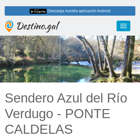
Descarga nuestra aplicación Android
Destino.gal
Toggle
navigati
Sendero Azul del Río
Verdugo - PONTE
CALDELAS