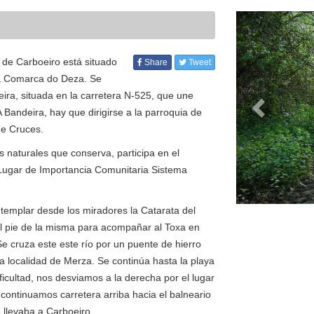
Anterior
 de Carboeiro está situado
Share
Tweet
 la Comarca do Deza. Se
eira, situada en la carretera N-525, que une
andeira, hay que dirigirse a la parroquia de
de Cruces.
s naturales que conserva, participa en el
Lugar de Importancia Comunitaria Sistema
templar desde los miradores la Catarata del
l pie de la misma para acompañar al Toxa en
 cruza este este río por un puente de hierro
a localidad de Merza. Se continúa hasta la playa
ificultad, nos desviamos a la derecha por el lugar
 continuamos carretera arriba hacia el balneario
 llevaba a Carboeiro.