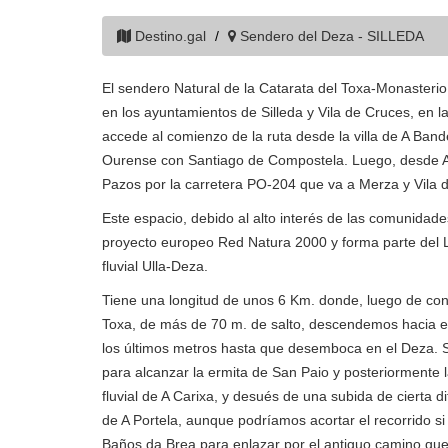
Destino.gal
Sendero del Deza - SILLEDA
El sendero Natural de la Catarata del Toxa-Monasterio
en los ayuntamientos de Silleda y Vila de Cruces, en
accede al comienzo de la ruta desde la villa de A Band
Ourense con Santiago de Compostela. Luego, desde A B
Pazos por la carretera PO-204 que va a Merza y Vila 
Este espacio, debido al alto interés de las comunidade
proyecto europeo Red Natura 2000 y forma parte del 
fluvial Ulla-Deza.
Tiene una longitud de unos 6 Km. donde, luego de con
Toxa, de más de 70 m. de salto, descendemos hacia e
los últimos metros hasta que desemboca en el Deza. Se
para alcanzar la ermita de San Paio y posteriormente l
fluvial de A Carixa, y desués de una subida de cierta d
de A Portela, aunque podríamos acortar el recorrido si
Baños da Brea para enlazar por el antiguo camino que