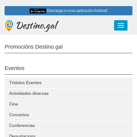
Descarga a nosa aplicación Android
Destino.gal
Toggle
navigati
Promocións Destino.gal
Eventos
Tódolos Eventos
Actividades diversas
Cine
Concertos
Conferencias
Degustacions