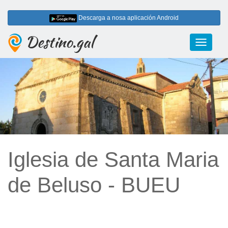
Descarga a nosa aplicación Android
Destino.gal
Toggle
navigati
Iglesia de Santa Maria
de Beluso - BUEU