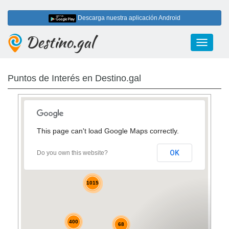
Descarga nuestra aplicación Android
Destino.gal
Toggle
navigati
Puntos de Interés en Destino.gal
2
42
This page can't load Google Maps correctly.
123
OK
Do you own this website?
6
4
4
52
11
17
6
17
1015
25
10
10
2
13
3
3
4
4
400
68