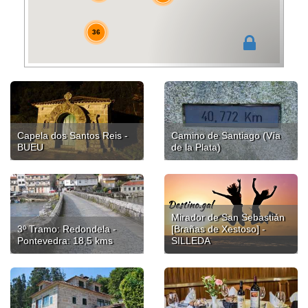
36
Capela dos Santos Reis -
Camino de Santiago (Vía
BUEU
de la Plata)
Mirador de San Sebastián
3º Tramo: Redondela -
[Brañas de Xestoso] -
Pontevedra: 18,5 kms
SILLEDA