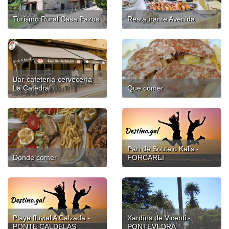
Turismo Rural Casa Pazos
Restaurante Avenida
Bar-cafetería-cervecería
La Catedral
Que comer
Pan de Soutelo Kalis -
Donde comer
FORCAREI
Playa fluvial A Calzada -
Xardíns de Vicenti -
PONTE CALDELAS
PONTEVEDRA