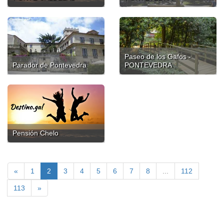
Paseo de los Gafos -
Parador de Pontevedra
PONTEVEDRA
Pensión Chelo
«
1
2
3
4
5
6
7
8
...
112
113
»