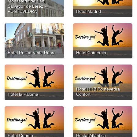
Monasterio de San
Salvador de Lérez -
PONTEVEDRA
Hotel Madrid
Hotel Restaurante Rúas
Hotel Comercio
Hotel HHB Pontevedra
Hotel la Paloma
Confort
Hotel Corinto
Hostal Atlántico