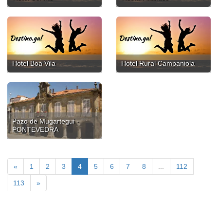
Hotel Boa Vila
Hotel Rural Campaniola
Pazo de Mugartegui -
PONTEVEDRA
«
1
2
3
4
5
6
7
8
...
112
113
»