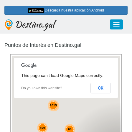
Descarga nuestra aplicación Android
Destino.gal
Toggle
navigati
Puntos de Interés en Destino.gal
2
42
This page can't load Google Maps correctly.
123
OK
Do you own this website?
6
4
4
52
11
17
6
17
1015
25
10
10
2
13
3
3
4
4
400
68