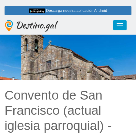
Descarga nuestra aplicación Android
Destino.gal
Toggle
navigati
Convento de San
Francisco (actual
iglesia parroquial) -